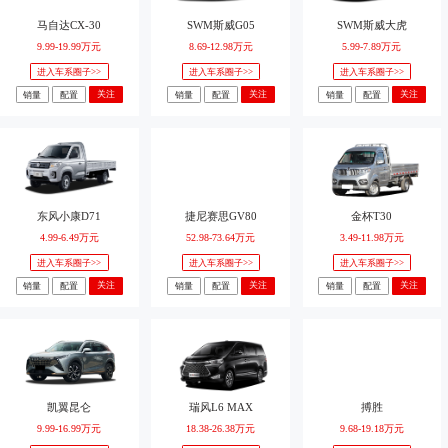
马自达CX-30
SWM斯威G05
SWM斯威大虎
9.99-19.99万元
8.69-12.98万元
5.99-7.89万元
进入车系圈子>>
进入车系圈子>>
进入车系圈子>>
关注
关注
关注
销量
配置
销量
配置
销量
配置
东风小康D71
捷尼赛思GV80
金杯T30
4.99-6.49万元
52.98-73.64万元
3.49-11.98万元
进入车系圈子>>
进入车系圈子>>
进入车系圈子>>
关注
关注
关注
销量
配置
销量
配置
销量
配置
凯翼昆仑
瑞风L6 MAX
搏胜
9.99-16.99万元
18.38-26.38万元
9.68-19.18万元