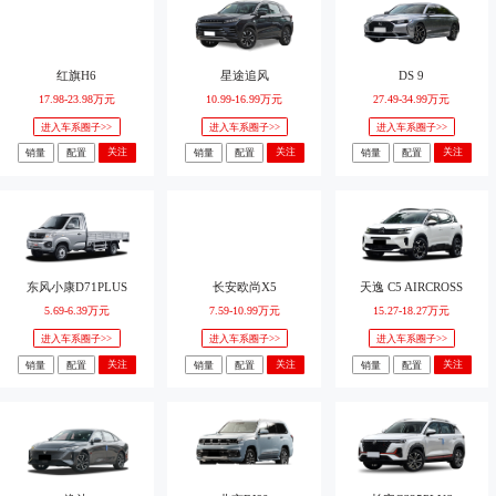
红旗H6
星途追风
DS 9
17.98-23.98万元
10.99-16.99万元
27.49-34.99万元
进入车系圈子>>
进入车系圈子>>
进入车系圈子>>
关注
关注
关注
销量
配置
销量
配置
销量
配置
东风小康D71PLUS
长安欧尚X5
天逸 C5 AIRCROSS
5.69-6.39万元
7.59-10.99万元
15.27-18.27万元
进入车系圈子>>
进入车系圈子>>
进入车系圈子>>
关注
关注
关注
销量
配置
销量
配置
销量
配置