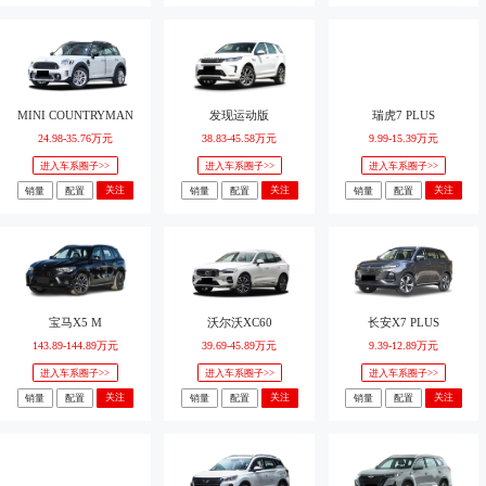
MINI COUNTRYMAN
发现运动版
瑞虎7 PLUS
24.98-35.76万元
38.83-45.58万元
9.99-15.39万元
进入车系圈子>>
进入车系圈子>>
进入车系圈子>>
关注
关注
关注
销量
配置
销量
配置
销量
配置
宝马X5 M
沃尔沃XC60
长安X7 PLUS
143.89-144.89万元
39.69-45.89万元
9.39-12.89万元
进入车系圈子>>
进入车系圈子>>
进入车系圈子>>
关注
关注
关注
销量
配置
销量
配置
销量
配置