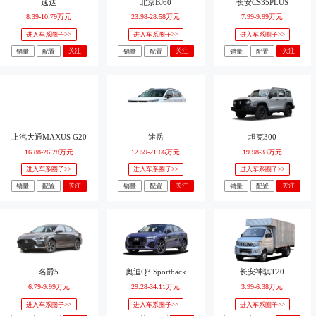
逸达
北京BJ60
长安CS35PLUS
8.39-10.79万元
23.98-28.58万元
7.99-9.99万元
进入车系圈子>>
进入车系圈子>>
进入车系圈子>>
关注
关注
关注
销量
配置
销量
配置
销量
配置
上汽大通MAXUS G20
途岳
坦克300
16.88-26.28万元
12.59-21.66万元
19.98-33万元
进入车系圈子>>
进入车系圈子>>
进入车系圈子>>
关注
关注
关注
销量
配置
销量
配置
销量
配置
名爵5
奥迪Q3 Sportback
长安神骐T20
6.79-9.99万元
29.28-34.11万元
3.99-6.38万元
进入车系圈子>>
进入车系圈子>>
进入车系圈子>>