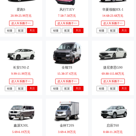
爱跑S
风行T1EV
华夏领舰HX-1
20.99-25.99万元
7.58-7.58万元
14.68-23.68万元
进入车系圈子>>
进入车系圈子>>
进入车系圈子>>
关注
关注
关注
销量
配置
销量
配置
销量
配置
长安UNI-Z
全顺T8
捷尼赛思G90
9.99-11.99万元
15.38-37.6万元
69.88-115.88万元
进入车系圈子>>
进入车系圈子>>
进入车系圈子>>
关注
关注
关注
销量
配置
销量
配置
销量
配置
鑫源X30L
金杯T20S
启辰T60
5.69-6.19万元
3.69-4.39万元
8.68-11.28万元