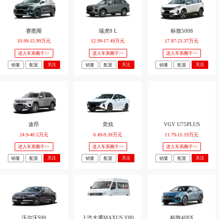
赛图斯
瑞虎8 L
标致5008
10.99-15.99万元
12.99-17.49万元
17.87-23.37万元
进入车系圈子>>
进入车系圈子>>
进入车系圈子>>
关注
关注
关注
销量
配置
销量
配置
销量
配置
途昂
奕炫
VGV U75PLUS
24.9-40.5万元
6.49-9.39万元
11.79-15.19万元
进入车系圈子>>
进入车系圈子>>
进入车系圈子>>
关注
关注
关注
销量
配置
销量
配置
销量
配置
沃尔沃S90
上汽大通MAXUS V80
标致408X