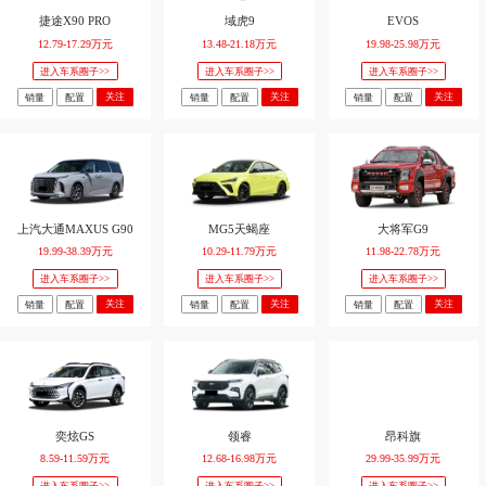
捷途X90 PRO
域虎9
EVOS
12.79-17.29万元
13.48-21.18万元
19.98-25.98万元
进入车系圈子>>
进入车系圈子>>
进入车系圈子>>
关注
关注
关注
销量
配置
销量
配置
销量
配置
上汽大通MAXUS G90
MG5天蝎座
大将军G9
19.99-38.39万元
10.29-11.79万元
11.98-22.78万元
进入车系圈子>>
进入车系圈子>>
进入车系圈子>>
关注
关注
关注
销量
配置
销量
配置
销量
配置
奕炫GS
领睿
昂科旗
8.59-11.59万元
12.68-16.98万元
29.99-35.99万元