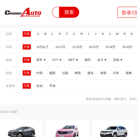
搜索
登录/
品牌
不限
A
B
C
D
F
G
H
I
J
K
L
M
N
O
价格
不限
10万以下
10-15万
15-20万
20-25万
25-30万
30-50万
级别
不限
轿车
SUV
MPV
跑车
皮卡
其他
国别
不限
中国
德国
法国
韩国
捷克
美国
日本
瑞典
变速箱
不限
自动
手动
更多筛选条件(排量、燃料形式、其他
1435
共
个结果