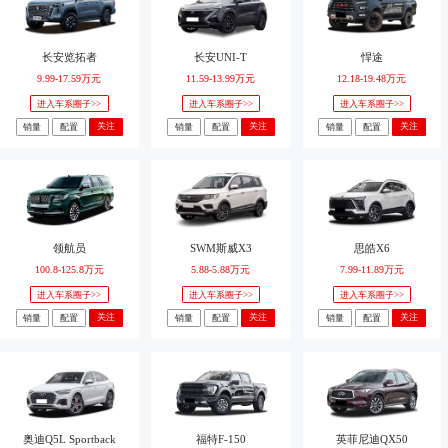
长安览拓者
长安UNI-T
悍途
9.99-17.59万元
11.59-13.99万元
12.18-19.48万元
进入车系圈子>>
进入车系圈子>>
进入车系圈子>>
关注
关注
关注
销量
配置
销量
配置
销量
配置
领航员
SWM斯威X3
思皓X6
100.8-125.8万元
5.88-5.88万元
7.99-11.89万元
进入车系圈子>>
进入车系圈子>>
进入车系圈子>>
关注
关注
关注
销量
配置
销量
配置
销量
配置
奥迪Q5L Sportback
福特F-150
英菲尼迪QX50