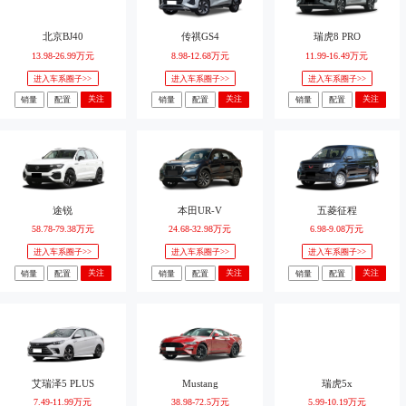
北京BJ40
传祺GS4
瑞虎8 PRO
13.98-26.99万元
8.98-12.68万元
11.99-16.49万元
进入车系圈子>>
进入车系圈子>>
进入车系圈子>>
关注
关注
关注
销量
配置
销量
配置
销量
配置
途锐
本田UR-V
五菱征程
58.78-79.38万元
24.68-32.98万元
6.98-9.08万元
进入车系圈子>>
进入车系圈子>>
进入车系圈子>>
关注
关注
关注
销量
配置
销量
配置
销量
配置
艾瑞泽5 PLUS
Mustang
瑞虎5x
7.49-11.99万元
38.98-72.5万元
5.99-10.19万元