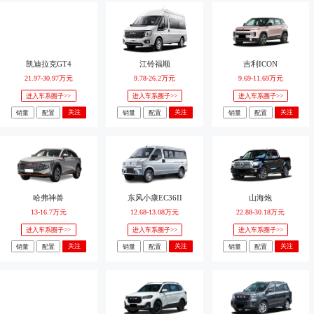
凯迪拉克GT4
江铃福顺
吉利ICON
21.97-30.97万元
9.78-26.2万元
9.69-11.69万元
进入车系圈子>>
进入车系圈子>>
进入车系圈子>>
关注
关注
关注
销量
配置
销量
配置
销量
配置
哈弗神兽
东风小康EC36II
山海炮
13-16.7万元
12.68-13.08万元
22.88-30.18万元
进入车系圈子>>
进入车系圈子>>
进入车系圈子>>
关注
关注
关注
销量
配置
销量
配置
销量
配置