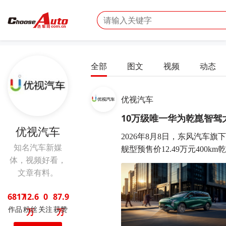
全部
图文
视频
动态
优视汽车
10万级唯一华为乾崑智驾大
优视汽车
2026年8月8日，东风汽车
知名汽车新媒
舰型预售价12.49万元400km乾
体，视频好看，
文章有料。
6817
12.6
0
87.9
作品
粉丝
关注
获赞
万
万