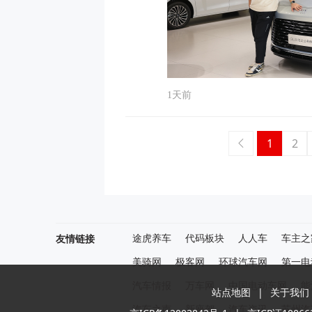
1天前
1
2
友情链接
途虎养车
代码板块
人人车
车主之
美骑网
极客网
环球汽车网
第一电
汽车情报
万车网
中国电动车网
能
站点地图
|
关于我们
汽车之声
新座驾
汽车资讯
苏州汽