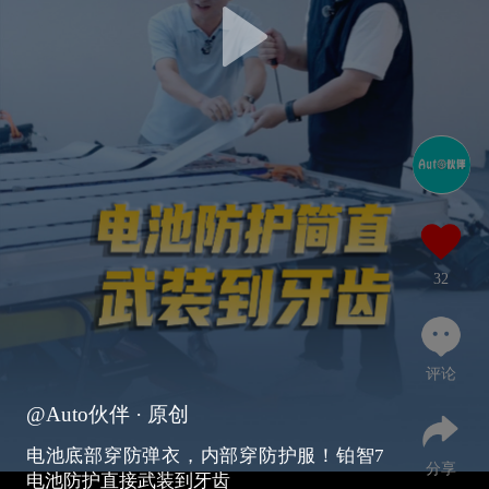
32
评论
@Auto伙伴
· 原创
电池底部穿防弹衣，内部穿防护服！铂智7
分享
电池防护直接武装到牙齿