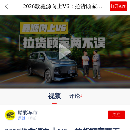
2026款鑫源向上V6：拉货顾家两不误，长续航真快充更方便
打开APP
视频
评论
1
睛彩车市
关注
原创 ·
1月前