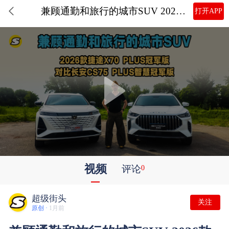
兼顾通勤和旅行的城市SUV 2026款捷途X70 PLUS冠军版对比长安CS75 PLUS智慧冠军版
打开APP
视频
评论
0
超级街头
关注
原创 ·
1月前