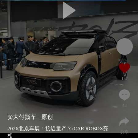
137
43
@大付撕车
· 原创
2026北京车展：接近量产？iCAR ROBOX亮
分享
相